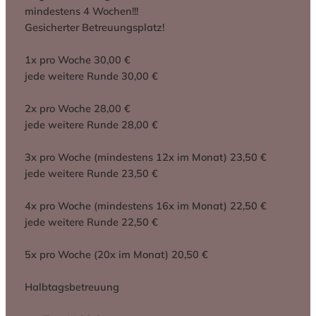
mindestens 4 Wochen!!!
Gesicherter Betreuungsplatz!
1x pro Woche 30,00 €
jede weitere Runde 30,00 €
2x pro Woche 28,00 €
jede weitere Runde 28,00 €
3x pro Woche (mindestens 12x im Monat) 23,50 €
jede weitere Runde 23,50 €
4x pro Woche (mindestens 16x im Monat) 22,50 €
jede weitere Runde 22,50 €
5x pro Woche (20x im Monat) 20,50 €
Halbtagsbetreuung