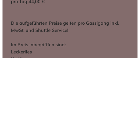
pro Tag 44,00 €
Die aufgeführten Preise gelten pro Gassigang inkl.
MwSt. und Shuttle Service!
Im Preis inbegrifffen sind:
Leckerlies
Kottüten
Kosten für Hol- und Bringservice
Tiersitterversicherung
Schlüsselversicherung
Mehrwertsteuer
Mein Gassiservice gilt als Haushaltsnahe Leistung und
kann steuerlich geltend gemacht werden!